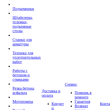
Подъемники
Штабелеры,
тележки,
подъемные
столы
Станки для
арматуры
Техника для
уплотнительных
работ
Работы с
бетоном и
стяжками
Сервис
Резка бетона,
Доставка и
асфальта
Помощь в
оплата
ремонте
Мотопомпы
Гарантия
Кредит
Конт
Возврат
и