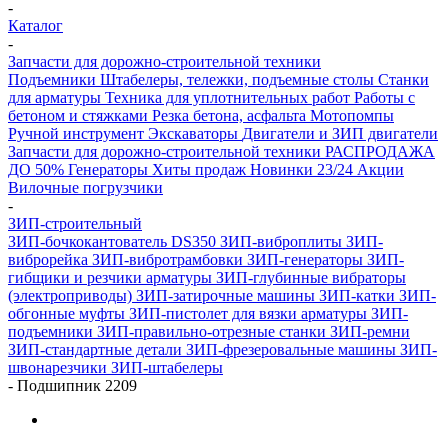
-
Каталог
-
Запчасти для дорожно-строительной техники
Подъемники
Штабелеры, тележки, подъемные столы
Станки
для арматуры
Техника для уплотнительных работ
Работы с
бетоном и стяжками
Резка бетона, асфальта
Мотопомпы
Ручной инструмент
Экскаваторы
Двигатели и ЗИП двигатели
Запчасти для дорожно-строительной техники
РАСПРОДАЖА
ДО 50%
Генераторы
Хиты продаж
Новинки 23/24
Акции
Вилочные погрузчики
-
ЗИП-строительный
ЗИП-бочкокантователь DS350
ЗИП-виброплиты
ЗИП-
виброрейка
ЗИП-вибротрамбовки
ЗИП-генераторы
ЗИП-
гибщики и резчики арматуры
ЗИП-глубинные вибраторы
(электроприводы)
ЗИП-затирочные машины
ЗИП-катки
ЗИП-
обгонные муфты
ЗИП-пистолет для вязки арматуры
ЗИП-
подъемники
ЗИП-правильно-отрезные станки
ЗИП-ремни
ЗИП-стандартные детали
ЗИП-фрезеровальные машины
ЗИП-
швонарезчики
ЗИП-штабелеры
-
Подшипник 2209