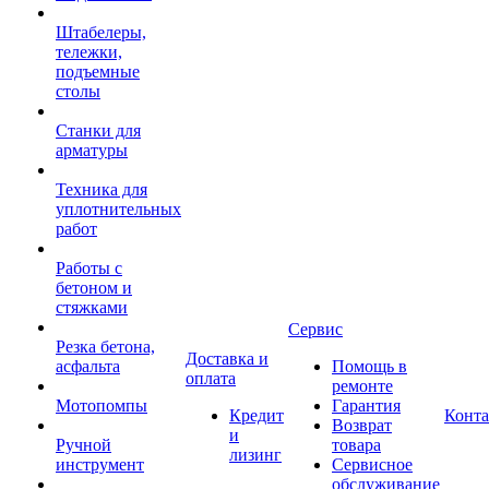
Штабелеры,
тележки,
подъемные
столы
Станки для
арматуры
Техника для
уплотнительных
работ
Работы с
бетоном и
стяжками
Сервис
Резка бетона,
Доставка и
асфальта
Помощь в
оплата
ремонте
Мотопомпы
Гарантия
Кредит
Конт
Возврат
и
Ручной
товара
лизинг
инструмент
Сервисное
обслуживание