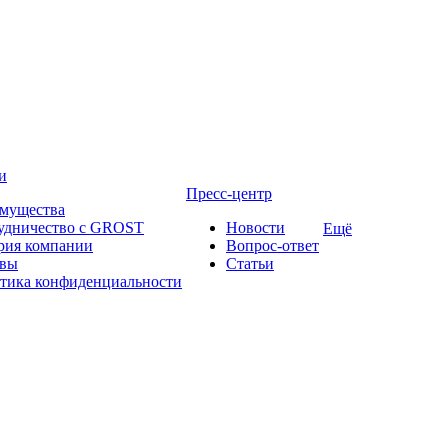
и
Пресс-центр
мущества
удничество с GROST
Новости
Ещё
рия компании
Вопрос-ответ
вы
Статьи
тика конфиденциальности