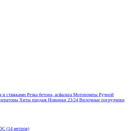
м и стяжками
Резка бетона, асфальта
Мотопомпы
Ручной
нераторы
Хиты продаж
Новинки 23/24
Вилочные погрузчики
C (14 метров)