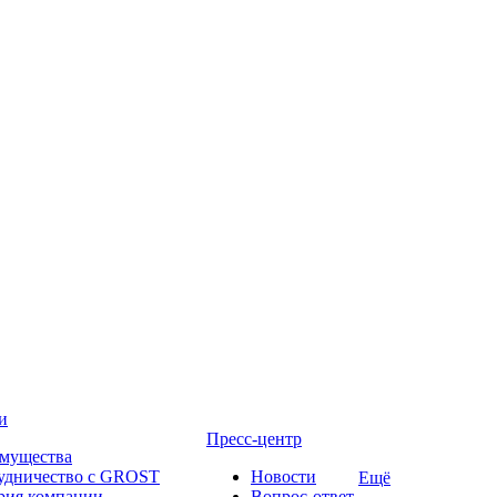
и
Пресс-центр
мущества
удничество с GROST
Новости
Ещё
рия компании
Вопрос-ответ