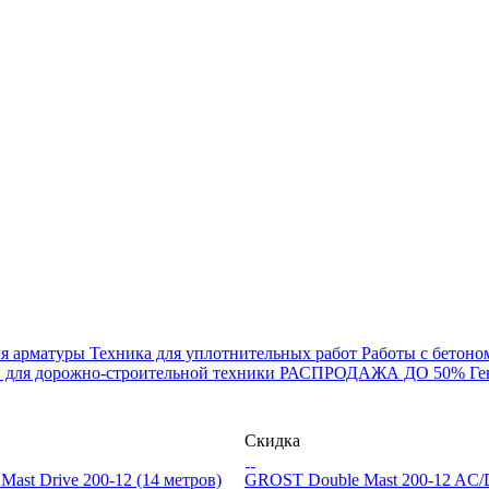
ля арматуры
Техника для уплотнительных работ
Работы с бетоно
и для дорожно-строительной техники
РАСПРОДАЖА ДО 50%
Ге
Скидка
ast Drive 200-12 (14 метров)
GROST Double Mast 200-12 AC/D