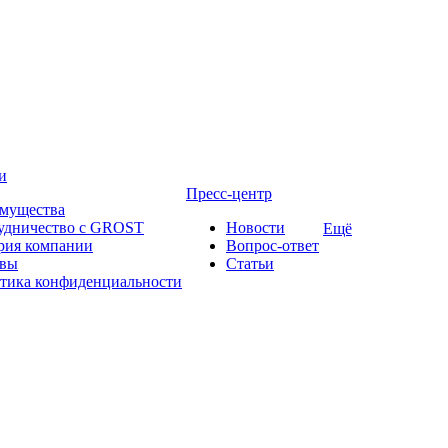
и
Пресс-центр
мущества
удничество с GROST
Новости
Ещё
рия компании
Вопрос-ответ
вы
Статьи
тика конфиденциальности