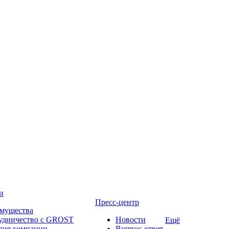
и
Пресс-центр
мущества
удничество с GROST
Новости
Ещё
рия компании
Вопрос-ответ