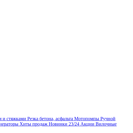
м и стяжками
Резка бетона, асфальта
Мотопомпы
Ручной
нераторы
Хиты продаж
Новинки 23/24
Акции
Вилочные