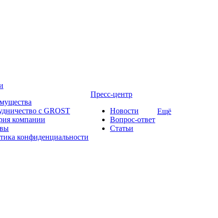
и
Пресс-центр
мущества
удничество с GROST
Новости
Ещё
рия компании
Вопрос-ответ
вы
Статьи
тика конфиденциальности