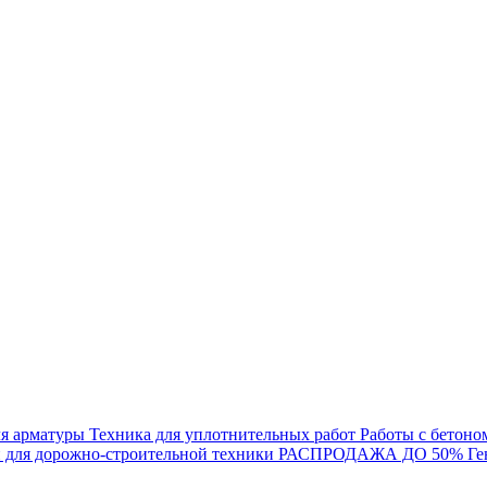
ля арматуры
Техника для уплотнительных работ
Работы с бетоно
и для дорожно-строительной техники
РАСПРОДАЖА ДО 50%
Ге