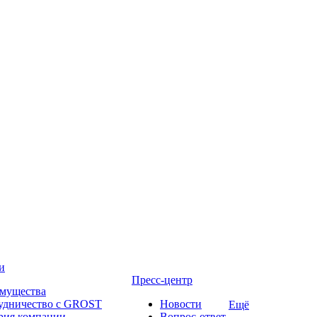
и
Пресс-центр
мущества
удничество с GROST
Новости
Ещё
рия компании
Вопрос-ответ