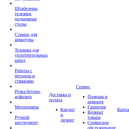
Штабелеры,
тележки,
подъемные
столы
Станки для
арматуры
Техника для
уплотнительных
работ
Работы с
бетоном и
стяжками
Сервис
Резка бетона,
Доставка и
асфальта
Помощь в
оплата
ремонте
Мотопомпы
Гарантия
Кредит
Конт
Возврат
и
Ручной
товара
лизинг
инструмент
Сервисное
обслуживание