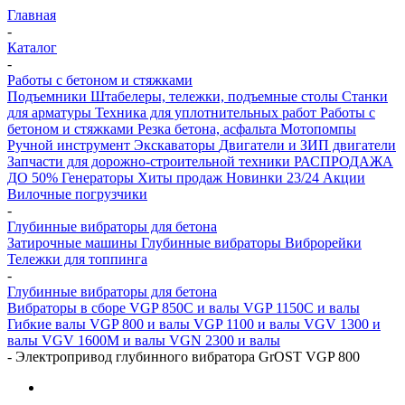
Главная
-
Каталог
-
Работы с бетоном и стяжками
Подъемники
Штабелеры, тележки, подъемные столы
Станки
для арматуры
Техника для уплотнительных работ
Работы с
бетоном и стяжками
Резка бетона, асфальта
Мотопомпы
Ручной инструмент
Экскаваторы
Двигатели и ЗИП двигатели
Запчасти для дорожно-строительной техники
РАСПРОДАЖА
ДО 50%
Генераторы
Хиты продаж
Новинки 23/24
Акции
Вилочные погрузчики
-
Глубинные вибраторы для бетона
Затирочные машины
Глубинные вибраторы
Виброрейки
Тележки для топпинга
-
Глубинные вибраторы для бетона
Вибраторы в сборе
VGP 850C и валы
VGP 1150C и валы
Гибкие валы
VGP 800 и валы
VGP 1100 и валы
VGV 1300 и
валы
VGV 1600M и валы
VGN 2300 и валы
-
Электропривод глубинного вибратора GrOST VGP 800