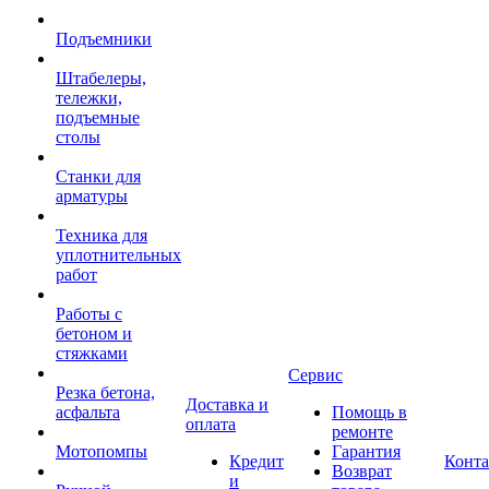
Подъемники
Штабелеры,
тележки,
подъемные
столы
Станки для
арматуры
Техника для
уплотнительных
работ
Работы с
бетоном и
стяжками
Сервис
Резка бетона,
Доставка и
асфальта
Помощь в
оплата
ремонте
Мотопомпы
Гарантия
Кредит
Конт
Возврат
и