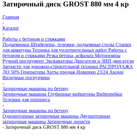
Затирочный диск GROST 880 мм 4 кр
Главная
-
Каталог
-
Работы с бетоном и стяжками
Подъемники
Штабелеры, тележки, подъемные столы
Станки
для арматуры
Техника для уплотнительных работ
Работы с
бетоном и стяжками
Резка бетона, асфальта
Мотопомпы
Ручной инструмент
Экскаваторы
Двигатели и ЗИП двигатели
Запчасти для дорожно-строительной техники
РАСПРОДАЖА
ДО 50%
Генераторы
Хиты продаж
Новинки 23/24
Акции
Вилочные погрузчики
-
Затирочные машины по бетону
Затирочные машины
Глубинные вибраторы
Виброрейки
Тележки для топпинга
-
Затирочные машины по бетону
Однороторные затирочные машины
Двухроторные
затирочные машины
Затирочные лопасти
-
Затирочный диск GROST 880 мм 4 кр