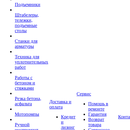
Подъемники
Штабелеры,
тележки,
подъемные
столы
Станки для
арматуры
Техника для
уплотнительных
работ
Работы с
бетоном и
стяжками
Сервис
Резка бетона,
Доставка и
асфальта
Помощь в
оплата
ремонте
Мотопомпы
Гарантия
Кредит
Конт
Возврат
и
Ручной
товара
лизинг
инструмент
Сервисное