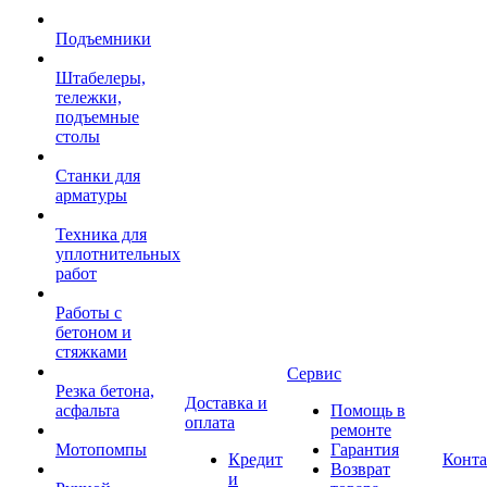
Подъемники
Штабелеры,
тележки,
подъемные
столы
Станки для
арматуры
Техника для
уплотнительных
работ
Работы с
бетоном и
стяжками
Сервис
Резка бетона,
Доставка и
асфальта
Помощь в
оплата
ремонте
Мотопомпы
Гарантия
Кредит
Конт
Возврат
и