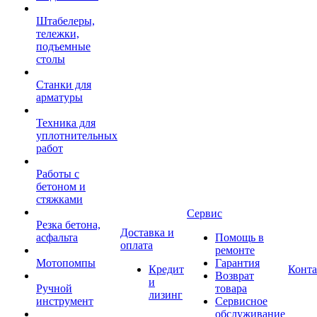
Штабелеры,
тележки,
подъемные
столы
Станки для
арматуры
Техника для
уплотнительных
работ
Работы с
бетоном и
стяжками
Сервис
Резка бетона,
Доставка и
асфальта
Помощь в
оплата
ремонте
Мотопомпы
Гарантия
Кредит
Конт
Возврат
и
Ручной
товара
лизинг
инструмент
Сервисное
обслуживание