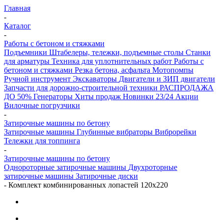
Главная
-
Каталог
-
Работы с бетоном и стяжками
Подъемники
Штабелеры, тележки, подъемные столы
Станки
для арматуры
Техника для уплотнительных работ
Работы с
бетоном и стяжками
Резка бетона, асфальта
Мотопомпы
Ручной инструмент
Экскаваторы
Двигатели и ЗИП двигатели
Запчасти для дорожно-строительной техники
РАСПРОДАЖА
ДО 50%
Генераторы
Хиты продаж
Новинки 23/24
Акции
Вилочные погрузчики
-
Затирочные машины по бетону
Затирочные машины
Глубинные вибраторы
Виброрейки
Тележки для топпинга
-
Затирочные машины по бетону
Однороторные затирочные машины
Двухроторные
затирочные машины
Затирочные диски
-
Комплект комбинированных лопастей 120х220