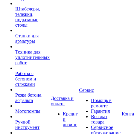
Штабелеры,
тележки,
подъемные
столы
Станки для
арматуры
Техника для
уплотнительных
работ
Работы с
бетоном и
стяжками
Сервис
Резка бетона,
Доставка и
асфальта
Помощь в
оплата
ремонте
Мотопомпы
Гарантия
Кредит
Конт
Возврат
и
Ручной
товара
лизинг
инструмент
Сервисное
обслуживание