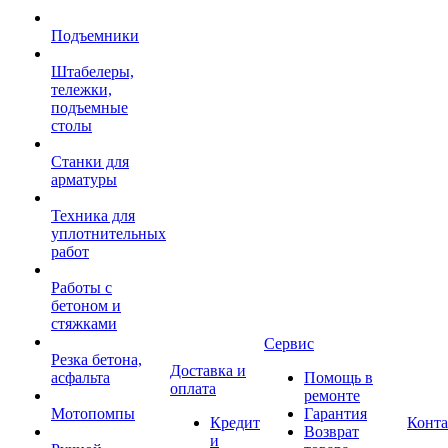
Подъемники
Штабелеры,
тележки,
подъемные
столы
Станки для
арматуры
Техника для
уплотнительных
работ
Работы с
бетоном и
стяжками
Сервис
Резка бетона,
Доставка и
асфальта
Помощь в
оплата
ремонте
Мотопомпы
Гарантия
Кредит
Конт
Возврат
и