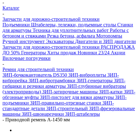
-
Каталог
-
Запчасти для дорожно-строительной техники
Подъемники
Штабелеры, тележки, подъемные столы
Станки
для арматуры
Техника для уплотнительных работ
Работы с
бетоном и стяжками
Резка бетона, асфальта
Мотопомпы
Ручной инструмент
Экскаваторы
Двигатели и ЗИП двигатели
Запчасти для дорожно-строительной техники
РАСПРОДАЖА
ДО 50%
Генераторы
Хиты продаж
Новинки 23/24
Акции
Вилочные погрузчики
-
Ремни для строительной техники
ЗИП-бочкокантователь DS350
ЗИП-виброплиты
ЗИП-
виброрейка
ЗИП-вибротрамбовки
ЗИП-генераторы
ЗИП-
гибщики и резчики арматуры
ЗИП-глубинные вибраторы
(электроприводы)
ЗИП-затирочные машины
ЗИП-катки
ЗИП-
обгонные муфты
ЗИП-пистолет для вязки арматуры
ЗИП-
подъемники
ЗИП-правильно-отрезные станки
ЗИП-
стандартные детали
ЗИП-строительный
ЗИП-фрезеровальные
машины
ЗИП-швонарезчики
ЗИП-штабелеры
-
Приводной ремень А-1450 мм