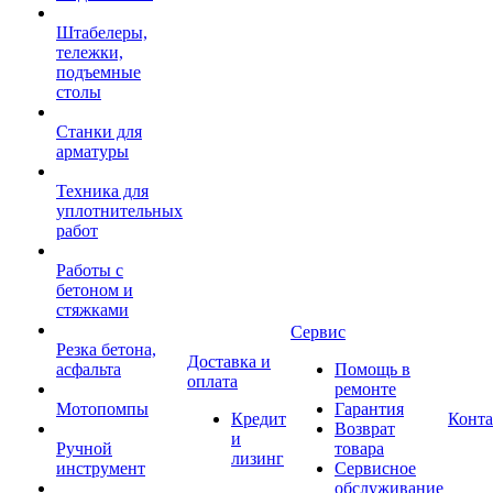
Штабелеры,
тележки,
подъемные
столы
Станки для
арматуры
Техника для
уплотнительных
работ
Работы с
бетоном и
стяжками
Сервис
Резка бетона,
Доставка и
асфальта
Помощь в
оплата
ремонте
Мотопомпы
Гарантия
Кредит
Конт
Возврат
и
Ручной
товара
лизинг
инструмент
Сервисное
обслуживание