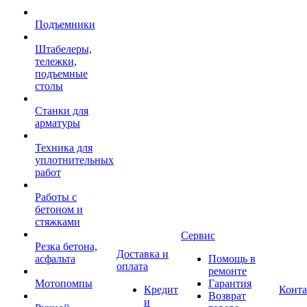
Подъемники
Штабелеры,
тележки,
подъемные
столы
Станки для
арматуры
Техника для
уплотнительных
работ
Работы с
бетоном и
стяжками
Сервис
Резка бетона,
Доставка и
асфальта
Помощь в
оплата
ремонте
Мотопомпы
Гарантия
Кредит
Конт
Возврат
и