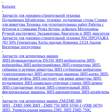
-
Каталог
-
Запчасти для дорожно-строительной техники
Подъемники
Штабелеры, тележки, подъемные столы
Станки
для арматуры
Техника для уплотнительных работ
Работы с
бетоном и стяжками
Резка бетона, асфальта
Мотопомпы
Ручной инструмент
Экскаваторы
Двигатели и ЗИП двигатели
Запчасти для дорожно-строительной техники
РАСПРОДАЖА
ДО 50%
Генераторы
Хиты продаж
Новинки 23/24
Акции
Вилочные погрузчики
-
Запчасти для затирочных машин
ЗИП-бочкокантователь DS350
ЗИП-виброплиты
ЗИП-
виброрейка
ЗИП-вибротрамбовки
ЗИП-генераторы
ЗИП-
гибщики и резчики арматуры
ЗИП-глубинные вибраторы
(электроприводы)
ЗИП-затирочные машины
ЗИП-катки
ЗИП-
обгонные муфты
ЗИП-пистолет для вязки арматуры
ЗИП-
подъемники
ЗИП-правильно-отрезные станки
ЗИП-ремни
ЗИП-стандартные детали
ЗИП-строительный
ЗИП-
фрезеровальные машины
ЗИП-швонарезчики
ЗИП-штабелеры
-
Запчасти для затирочных машин ZM/ZME 600
ЗИП - ZMD 1000
ЗИП - ZMD 750
ЗИП ST60-1 (ZME 6070)
ЗИП- Универсальная машина ZMU
ЗИП ZMD 750C