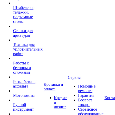
Штабелеры,
тележки,
подъемные
столы
Станки для
арматуры
Техника для
уплотнительных
работ
Работы с
бетоном и
стяжками
Сервис
Резка бетона,
Доставка и
асфальта
Помощь в
оплата
ремонте
Мотопомпы
Гарантия
Кредит
Конт
Возврат
и
Ручной
товара
лизинг
инструмент
Сервисное
обслуживание