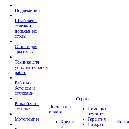
Подъемники
Штабелеры,
тележки,
подъемные
столы
Станки для
арматуры
Техника для
уплотнительных
работ
Работы с
бетоном и
стяжками
Сервис
Резка бетона,
Доставка и
асфальта
Помощь в
оплата
ремонте
Мотопомпы
Гарантия
Кредит
Конт
Возврат
и